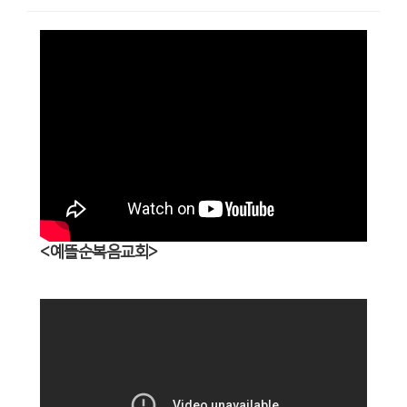
<예뜰순복음교회>