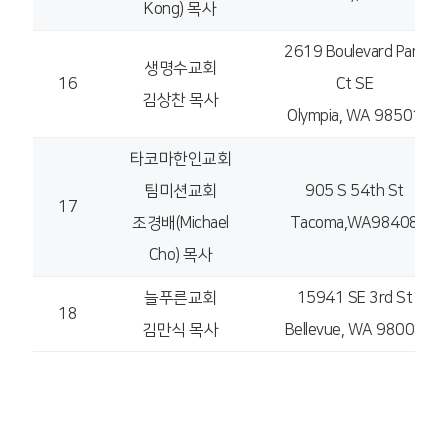
Kong) 목사
2619 Boulevard Park
생명수교회
16
Ct SE
김상찬 목사
Olympia, WA 98501
타코마한인교회
팀미션교회
905 S 54th St
17
조경배(Michael
Tacoma,WA98408
Cho) 목사
늘푸른교회
15941 SE 3rd St
18
김만식 목사
Bellevue, WA 98008