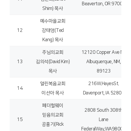
Beaverton, OR 97005
Shim) 목사
예수마을교회
12
강태영(Ted
Kang) 목사
주님의교회
12120 Copper Ave NE
13
김의석(David Kim)
Albuquerque, NM,
목사
89123
열린복음교회
216W.HayesSt.
14
이선아 목사
Davenport, IA 52803
페더럴웨이
2808 South 308th
믿음의교회
15
Lane
공홍기(Rick
FederalWay,WA98003