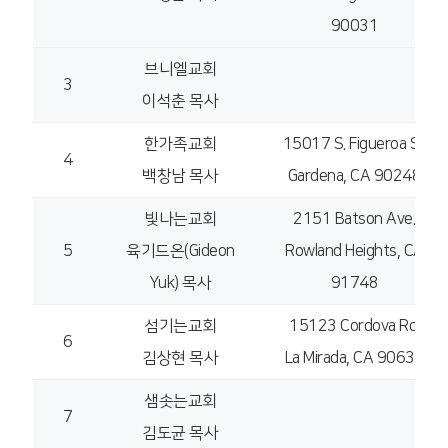
90031
브니엘교회
3
이석춘 목사
한가족교회
15017 S. Figueroa St
4
백창남 목사
Gardena, CA 90248
빛나는교회
2151 Batson Ave.
5
육기드온(Gideon
Rowland Heights, CA
Yuk) 목사
91748
섬기는교회
15123 Cordova Rd.
6
김상현 목사
La Mirada, CA 90638
샘솟는교회
7
김도균 목사