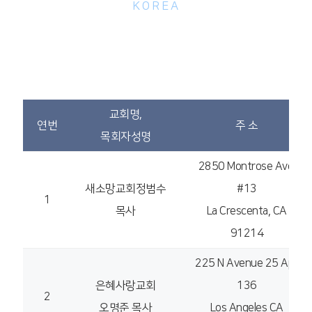
KOREA
미주지방회 (포스퀘어한인교회 대표: 육기드온 목사)
교회명,
연번
주 소
목회자성명
2850 Montrose Ave.
새소망교회정범수
#13
1
목사
La Crescenta, CA
91214
225 N Avenue 25 Apt
은혜사랑교회
136
2
오명준 목사
Los Angeles CA