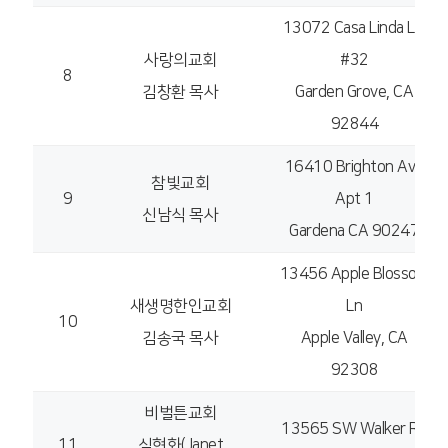
13072 Casa Linda Ln.
사랑의교회
#32
8
김창환 목사
Garden Grove, CA
92844
16410 Brighton Ave
참빛교회
9
Apt 1
신남식 목사
Gardena CA 90247
13456 Apple Blossom
새생명한인교회
Ln
10
김송국 목사
Apple Valley, CA
92308
비벌튼교회
13565 SW Walker Rd
11
심현화(Janet