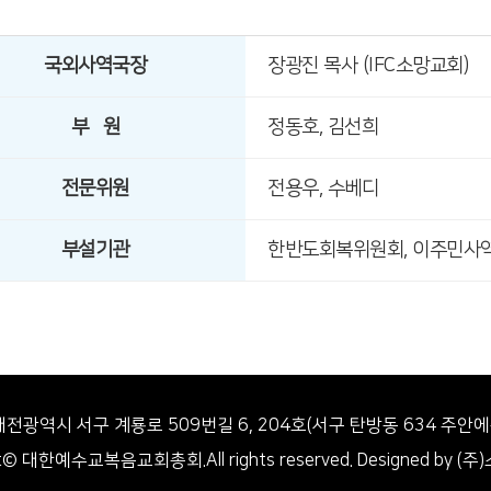
국외사역국장
장광진 목사 (IFC소망교회)
부 원
정동호, 김선희
전문위원
전용우, 수베디
부설기관
한반도회복위원회, 이주민사
1 대전광역시 서구 계룡로 509번길 6, 204호(서구 탄방동 634 주안
ht© 대한예수교복음교회총회.All rights reserved. Designed by 