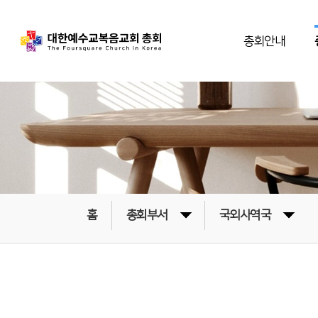
총회안내
홈
총회부서
국외사역국