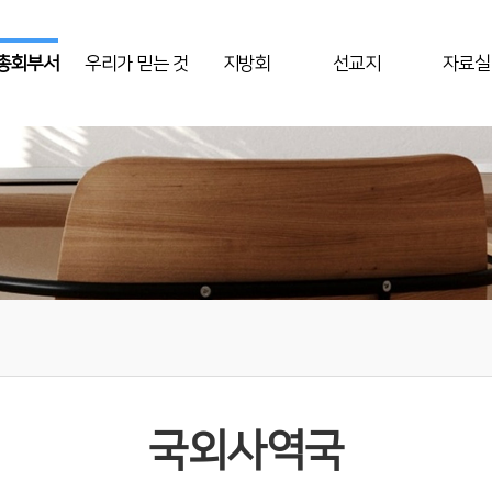
총회부서
우리가 믿는 것
지방회
선교지
자료실
국외사역국