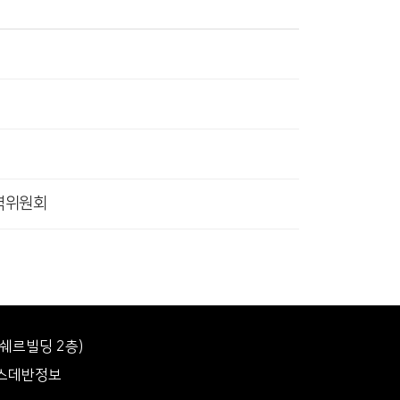
역위원회
에쉐르빌딩 2층)
(주)스데반정보