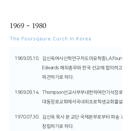
1969 - 1980
The Foursqaure
Curch In Korea
1969.05.10.
김신옥여사신학연구차도미유학중L.A.Foursquare 
Edwards 해외총무와 한국 선교에 합의하고, 
파견하기로 하다.
1969.09.14.
Thompson선교사부부내한하여안기석장로,
대동장로교회에서국내최초로학생교회를설립하여F
1970.07.30.
김신옥 목사 본 교단 국제본부로부터 파송 귀국
창립하기로 하다.