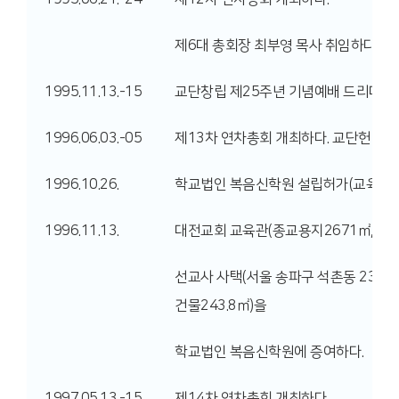
제6대 총회장 최부영 목사 취임하다.
1995.11.13.-15
교단창립 제25주년 기념예배 드리다.
1996.06.03.-05
제13차 연차총회 개최하다. 교단헌법 6
1996.10.26.
학교법인 복음신학원 설립허가(교육부 제8
1996.11.13.
대전교회 교육관(종교용지2671㎡, 건물4
선교사 사택(서울 송파구 석촌동 231-1
건물243.8㎡)을
학교법인 복음신학원에 증여하다.
1997.05.13.-15.
제14차 연차총회 개최하다.